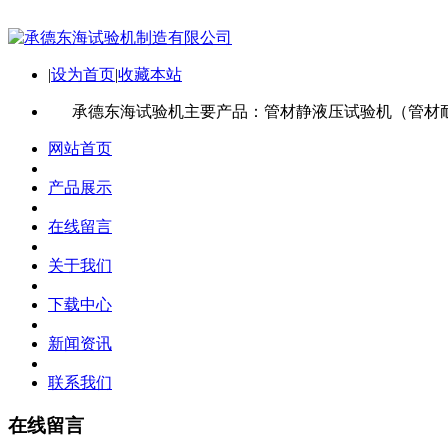
|
设为首页
|
收藏本站
承德东海试验机主要产品：管材静液压试验机（管材耐压爆破
网站首页
产品展示
在线留言
关于我们
下载中心
新闻资讯
联系我们
在线留言