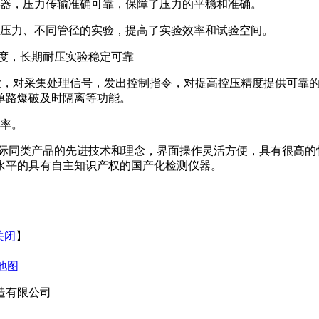
能器，压力传输准确可靠，保障了压力的平稳和准确。
同压力、不同管径的实验，提高了实验效率和试验空间。
精度，长期耐压实验稳定可靠
强大，对采集处理信号，发出控制指令，对提高控压精度提供可靠
单路爆破及时隔离等功能。
效率。
国际同类产品的先进技术和理念，界面操作灵活方便，具有很高的
水平的具有自主知识产权的国产化检测仪器。
关闭
】
地图
造有限公司